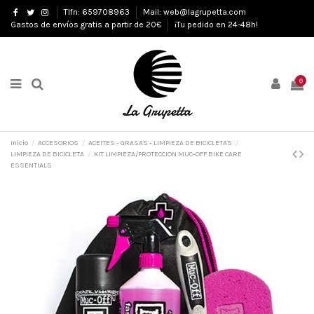
Tlfn: 659708963
Mail: web@lagrupetta.com
Gastos de envíos gratis a partir de 20€
¡Tu pedido en 24-48h!
0
Inicio
ACCESORIOS
ACEITES - GRASAS - LIMPIEZA DE BICICLETAS
LIMPIEZA DE BICICLETA
KIT LIMPIEZA/PROTECCION MUC-OFF BIKE CARE
ESSENTIALS