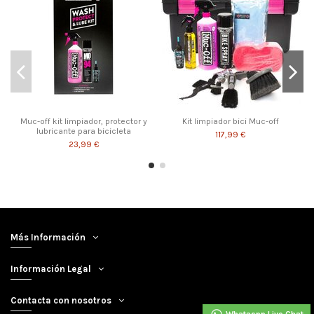
Muc-off kit limpiador, protector y
Kit limpiador bici Muc-off
lubricante para bicicleta
117,99 €
23,99 €
Más Información
Información Legal
Contacta con nosotros
Whataspp Live Chat