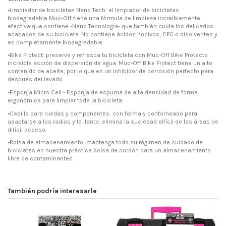
•Limpiador de bicicletas Nano Tech: el limpiador de bicicletas
biodegradable Muc-Off tiene una fórmula de limpieza increíblemente
efectiva que contiene -Nano Tecnología- que también cuida los delicados
acabados de su bicicleta. No contiene ácidos nocivos, CFC o disolventes y
es completamente biodegradable.
•Bike Protect: preserva y refresca tu bicicleta con Muc-Off Bike Protects
increíble acción de dispersión de agua. Muc-Off Bike Protect tiene un alto
contenido de aceite, por lo que es un inhibidor de corrosión perfecto para
después del lavado.
•Esponja Micro Cell - Esponja de espuma de alta densidad de forma
ergonómica para limpiar toda la bicicleta.
•Cepillo para ruedas y componentes: con forma y contorneado para
adaptarse a los radios y la llanta: elimina la suciedad difícil de las áreas de
difícil acceso.
•Bolsa de almacenamiento: mantenga todo su régimen de cuidado de
bicicletas en nuestra práctica bolsa de cordón para un almacenamiento
libre de contaminantes.
También podría interesarle
¡E
-7